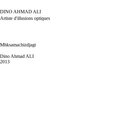
Passer
au
DINO AHMAD ALI
contenu
Artiste d'illusions optiques
Mhksamachizdjagt
Dino Ahmad ALI
2013