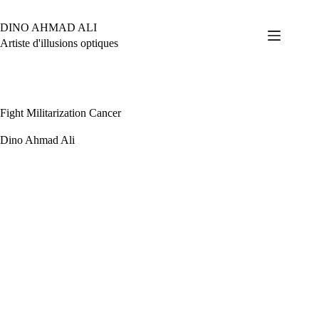
Passer
au
DINO AHMAD ALI
contenu
Artiste d'illusions optiques
Fight Militarization Cancer
Dino Ahmad Ali